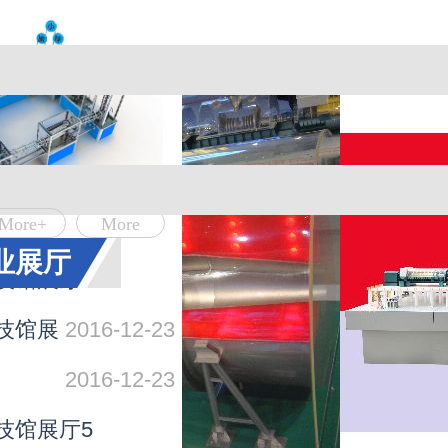
展览模型
More
More+
More
讯中心
业展厅
技馆展厅1
技馆展
2016-12-23
2016-12-23
技馆展厅5