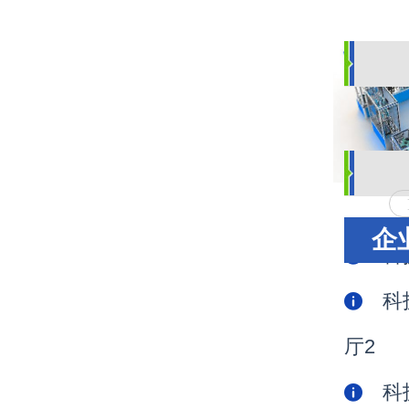
资
企
科
科
厅2
科