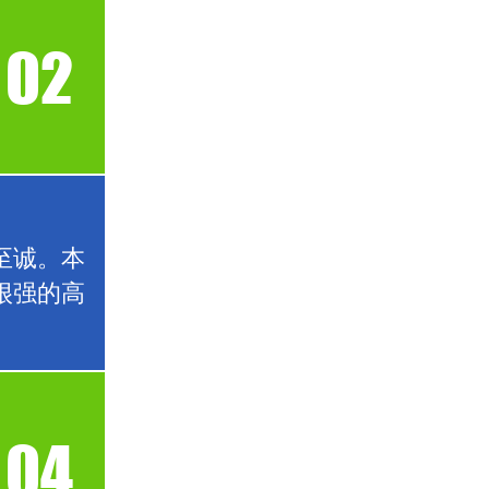
02
至诚。本
很强的高
04