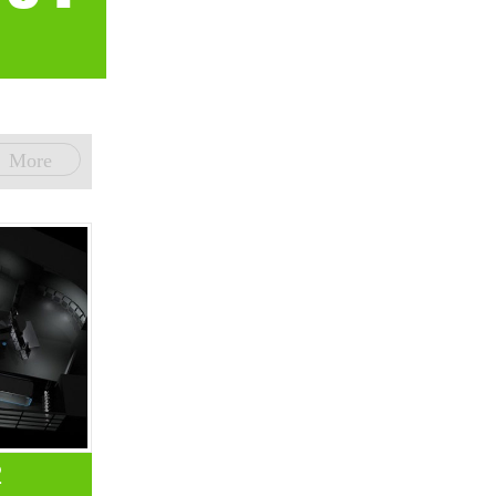
More
2