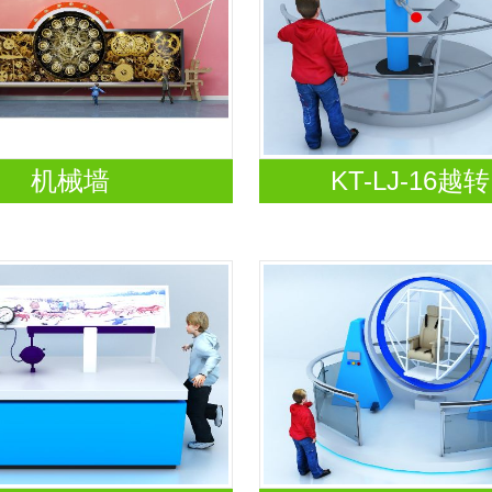
机械墙
KT-LJ-16越转.