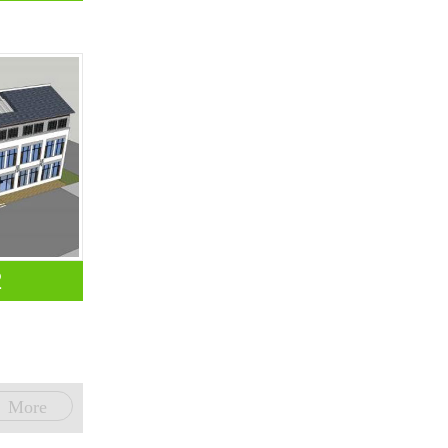
2
More